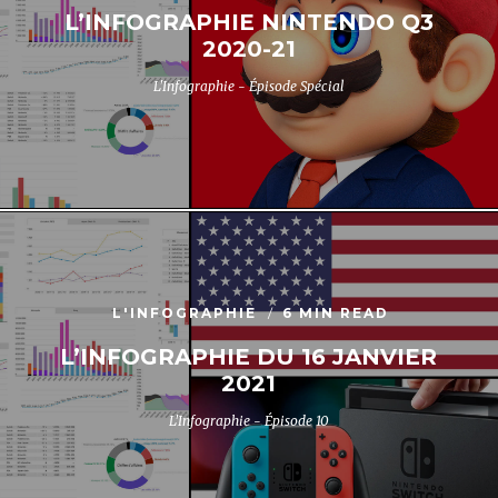
L’INFOGRAPHIE NINTENDO Q3
2020-21
L'Infographie - Épisode Spécial
L'INFOGRAPHIE
6 MIN READ
L’INFOGRAPHIE DU 16 JANVIER
2021
L'Infographie - Épisode 10