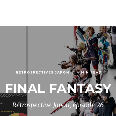
RÉTROSPECTIVES JAPON
4 MIN READ
FINAL FANTASY
Rétrospective Japon, épisode 26