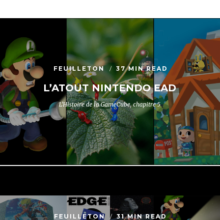
FEUILLETON
37 MIN READ
L’ATOUT NINTENDO EAD
L'Histoire de la GameCube, chapitre 5
FEUILLETON
31 MIN READ