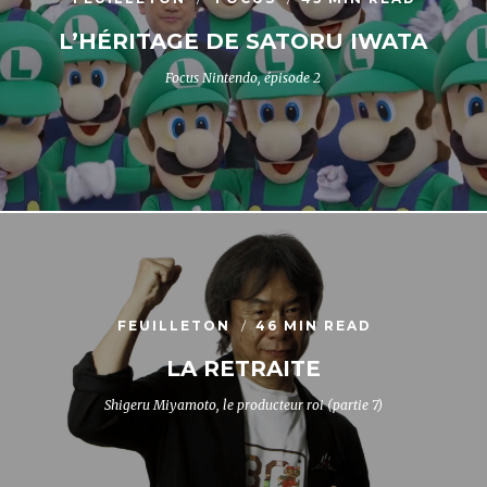
L’HÉRITAGE DE SATORU IWATA
Focus Nintendo, épisode 2
FEUILLETON
46 MIN READ
LA RETRAITE
Shigeru Miyamoto, le producteur roi (partie 7)