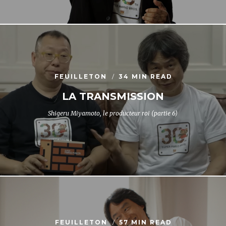
FEUILLETON
34 MIN READ
LA TRANSMISSION
Shigeru Miyamoto, le producteur roi (partie 6)
FEUILLETON
57 MIN READ