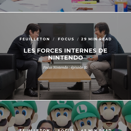
FEUILLETON
FOCUS
29 MIN READ
LES FORCES INTERNES DE
NINTENDO
Focus Nintendo : épisode 10
FEUILLETON
FOCUS
45 MIN READ