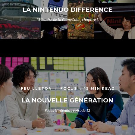
LA NINTENDO DIFFERENCE
L'Histoire de la GameCube, chapitre 3
FEUILLETON
FOCUS
12 MIN READ
LA NOUVELLE GÉNÉRATION
Focus Nintendo : épisode 12