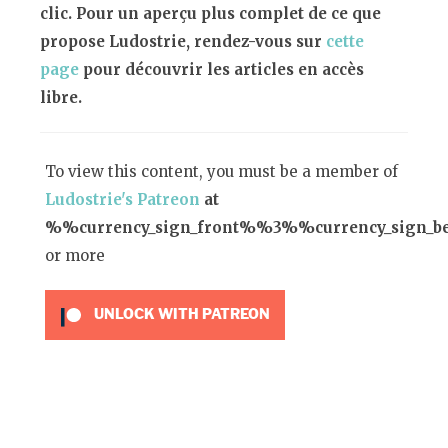
clic. Pour un aperçu plus complet de ce que
propose Ludostrie, rendez-vous sur
cette
page
pour découvrir les articles en accès
libre.
To view this content, you must be a member of
Ludostrie's Patreon
at
%%currency_sign_front%%3%%currency_sign_
or more
UNLOCK WITH PATREON
KOEI TECMO
ATELIER
GUST
ATELIER RYZA
ATELIER MARIE
ATELIER SOPHIE