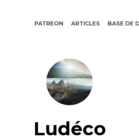
PATREON
ARTICLES
BASE DE 
Ludéco