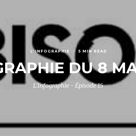
L'INFOGRAPHIE
5 MIN READ
GRAPHIE DU 8 MA
L'Infographie - Épisode 15