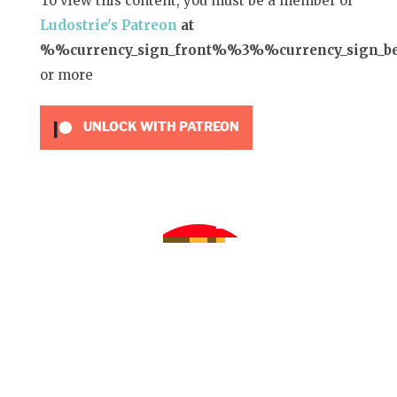
To view this content, you must be a member of
Ludostrie's Patreon
at
%%currency_sign_front%%3%%currency_sign_
or more
UNLOCK WITH PATREON
By
Oscar Lemaire