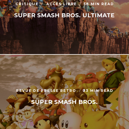
CRITIQUE
ACCÈS LIBRE
58 MIN READ
SUPER SMASH BROS. ULTIMATE
REVUE DE PRESSE RÉTRO
33 MIN READ
SUPER SMASH BROS.