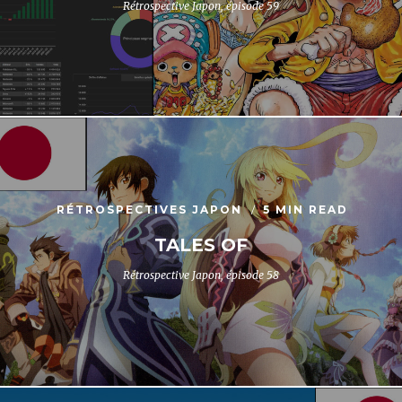
Rétrospective Japon, épisode 59
RÉTROSPECTIVES JAPON
5 MIN READ
TALES OF
Rétrospective Japon, épisode 58