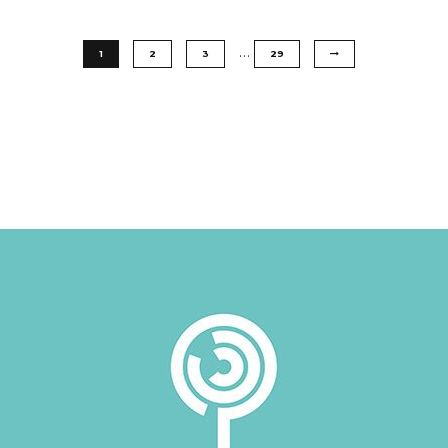
…
1
2
3
29