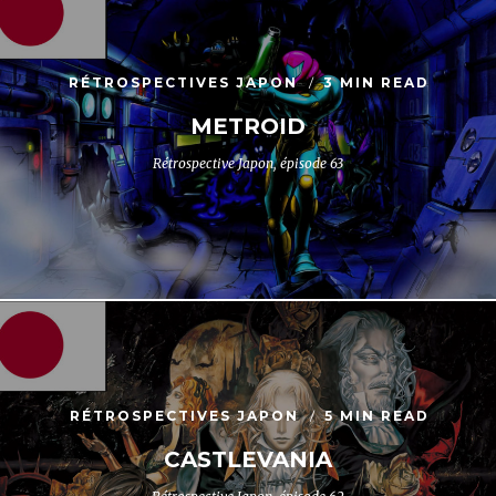
RÉTROSPECTIVES JAPON
3 MIN READ
METROID
Rétrospective Japon, épisode 63
RÉTROSPECTIVES JAPON
5 MIN READ
CASTLEVANIA
Rétrospective Japon, épisode 62