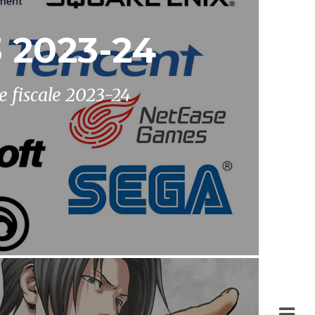
 2023-24
e fiscale 2023-24