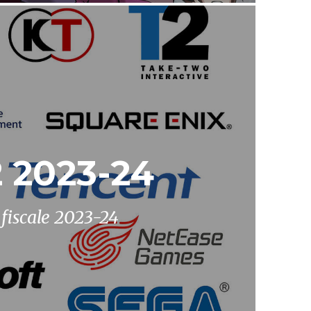
 2023-24
 fiscale 2023-24