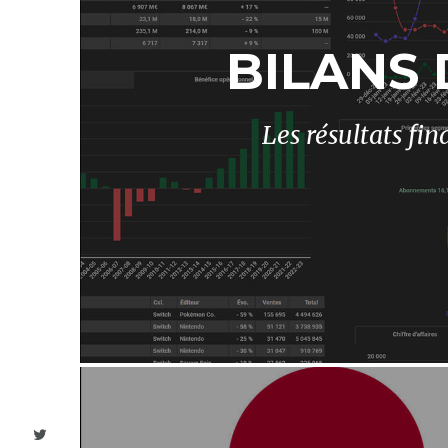
BILANS 
Les résultats fi