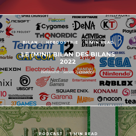
BILAN
HEBDOSTRIE
5 MIN READ
LE (MINI) BILAN DES BILANS
2022
Hebdostrie - Saison 2, épisode 8
PODCAST
1 MIN READ