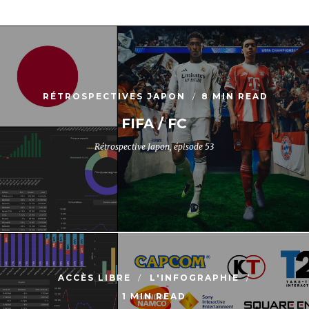
RÉTROSPECTIVES JAPON
8 MIN READ
FIFA / FC
Rétrospective Japon, épisode 53
ACCÈS LIBRE
L'INFOGRAPHIE
1 MIN READ