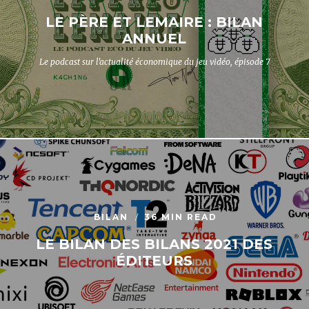
LE PÈRE ET LEMAIRE : BILAN
ANNUEL
Le podcast sur l'actualité économique du jeu vidéo, épisode 7
BILAN
36 MIN READ
LE BILAN DES BILANS 2021 DES
ÉDITEURS