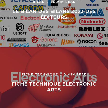
BILAN
26 MIN READ
LE BILAN DES BILANS 2023 DES
ÉDITEURS
FICHE TECHNIQUE
0 MIN READ
FICHE TECHNIQUE ELECTRONIC
ARTS