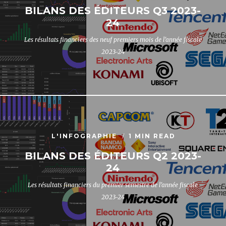
BILANS DES ÉDITEURS Q3 2023-
24
Les résultats financiers des neuf premiers mois de l'année fiscale
2023-24
L'INFOGRAPHIE
1 MIN READ
BILANS DES ÉDITEURS Q2 2023-
24
Les résultats financiers du premier semestre de l'année fiscale
2023-24