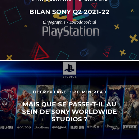
BILAN SONY Q2 2021-22
L'Infographie - Épisode Spécial
DÉCRYPTAGE
20 MIN READ
MAIS QUE SE PASSE-T-IL AU
SEIN DE SONY WORLDWIDE
STUDIOS ?