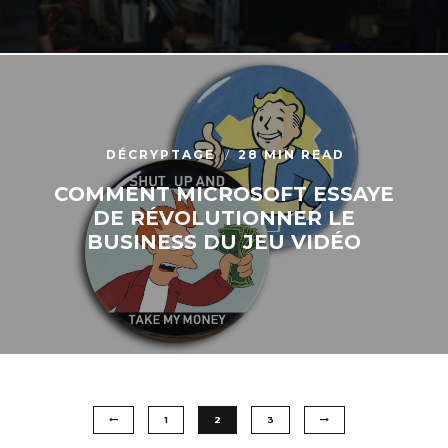
DÉCRYPTAGE
28 MIN READ
COMMENT MICROSOFT ESSAYE
DE RÉVOLUTIONNER LE
BUSINESS DU JEU VIDÉO
1
2
3