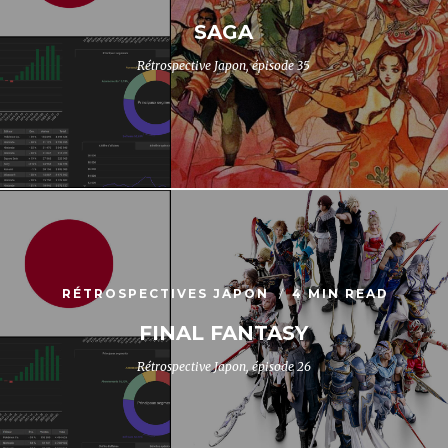
SAGA
Rétrospective Japon, épisode 35
RÉTROSPECTIVES JAPON
4 MIN READ
FINAL FANTASY
Rétrospective Japon, épisode 26