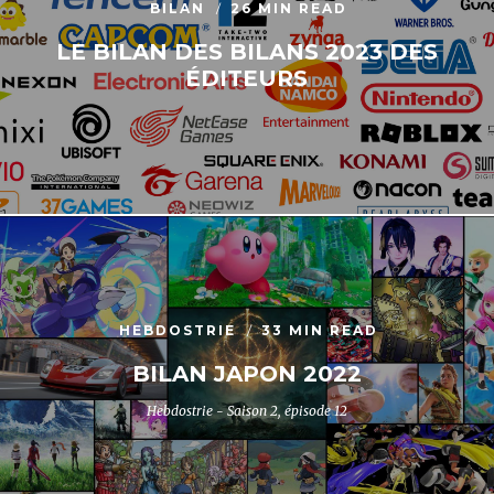
BILAN
26 MIN READ
LE BILAN DES BILANS 2023 DES
ÉDITEURS
HEBDOSTRIE
33 MIN READ
BILAN JAPON 2022
Hebdostrie - Saison 2, épisode 12