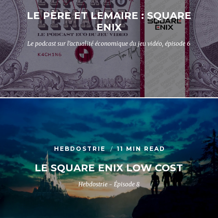
LE PÈRE ET LEMAIRE : SQUARE
ENIX
Le podcast sur l'actualité économique du jeu vidéo, épisode 6
HEBDOSTRIE
11 MIN READ
LE SQUARE ENIX LOW COST
Hebdostrie - Épisode 8