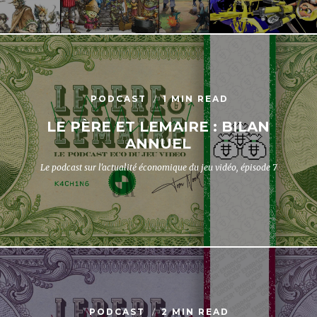
PODCAST
1 MIN READ
LE PÈRE ET LEMAIRE : BILAN
ANNUEL
Le podcast sur l'actualité économique du jeu vidéo, épisode 7
PODCAST
2 MIN READ