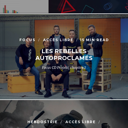
FOCUS
ACCÈS LIBRE
15 MIN READ
LES REBELLES
AUTOPROCLAMÉS
Focus CD Projekt, chapitre 1
HEBDOSTRIE
ACCÈS LIBRE