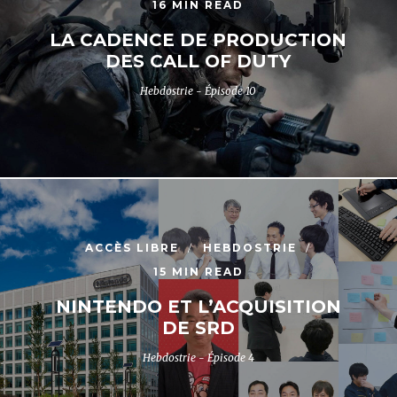
16 MIN READ
LA CADENCE DE PRODUCTION
DES CALL OF DUTY
Hebdostrie - Épisode 10
ACCÈS LIBRE
HEBDOSTRIE
15 MIN READ
NINTENDO ET L’ACQUISITION
DE SRD
Hebdostrie - Épisode 4